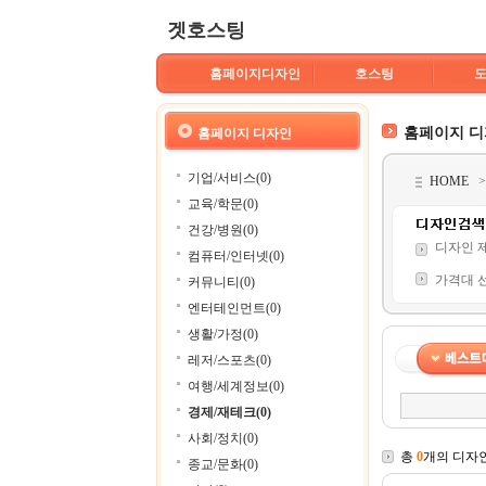
겟호스팅
홈페이지디자인
호스팅
홈페이지 
홈페이지 디자인
기업/서비스(0)
HOME
교육/학문(0)
건강/병원(0)
디자인 
컴퓨터/인터넷(0)
가격대 
커뮤니티(0)
엔터테인먼트(0)
생활/가정(0)
레저/스포츠(0)
여행/세계정보(0)
경제/재테크(0)
사회/정치(0)
총
0
개의 디자
종교/문화(0)