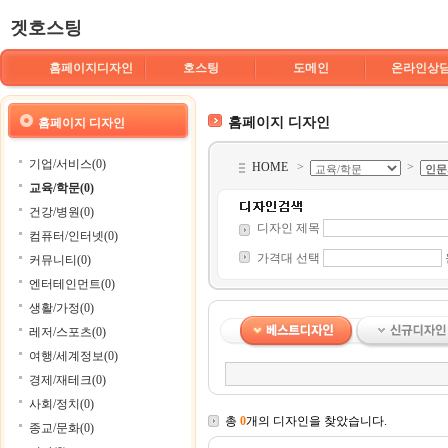
겟호스팅
홈페이지디자인
호스팅
도메인
온라인상
홈페이지 디자인
홈페이지 디자인
기업/서비스(0)
HOME
>
>
교육/학문(0)
건강/병원(0)
디자인 제목
컴퓨터/인터넷(0)
가격대 선택
커뮤니티(0)
엔터테인먼트(0)
생활/가정(0)
레저/스포츠(0)
여행/세계정보(0)
경제/재테크(0)
사회/정치(0)
총
0
개의 디자인을 찾았습니다.
종교/문화(0)