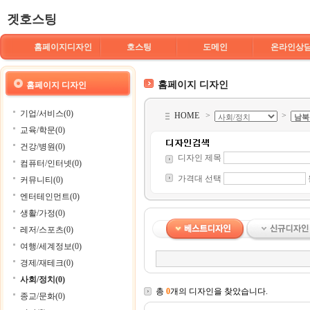
겟호스팅
홈페이지디자인
호스팅
도메인
온라인상
홈페이지 디자인
홈페이지 디자인
기업/서비스(0)
HOME
>
>
교육/학문(0)
건강/병원(0)
디자인 제목
컴퓨터/인터넷(0)
가격대 선택
커뮤니티(0)
엔터테인먼트(0)
생활/가정(0)
레저/스포츠(0)
여행/세계정보(0)
경제/재테크(0)
사회/정치(0)
총
0
개의 디자인을 찾았습니다.
종교/문화(0)