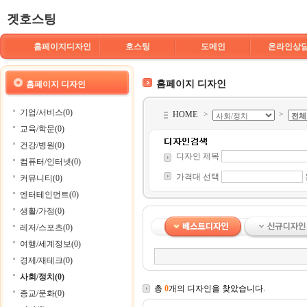
겟호스팅
홈페이지디자인
호스팅
도메인
온라인상
홈페이지 디자인
홈페이지 디자인
기업/서비스(0)
HOME
>
>
교육/학문(0)
건강/병원(0)
디자인 제목
컴퓨터/인터넷(0)
가격대 선택
커뮤니티(0)
엔터테인먼트(0)
생활/가정(0)
레저/스포츠(0)
여행/세계정보(0)
경제/재테크(0)
사회/정치(0)
총
0
개의 디자인을 찾았습니다.
종교/문화(0)